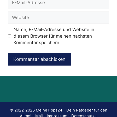
Mail-
Adresse
Website
Name, E-Mail-Adresse und Website in
diesem Browser für meinen nächsten
Kommentar speichern.
© 2022-2026
MeineTipps24
- Dein Ratgeber für den
Alltag! -
Mail
-
Impressum
-
Datenschutz
-