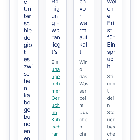
Rei
ch
wel
e
nig
vo
ch
Un
un
n
e
ter
g –
wa
Fri
sc
wo
rm
st
hie
ran
auf
für
de
lieg
kal
Ein
gib
t’s
t
spr
t
uc
es
Ein
Wir
h
zwi
una
d
sc
nge
das
Sti
he
neh
Was
mm
n
mer
ser
t
ka
Ger
bei
dei
bel
uch
m
n
ge
im
Dus
Ste
bu
Küh
che
uer
nd
lsch
n
bes
en
ran
ohn
che
en