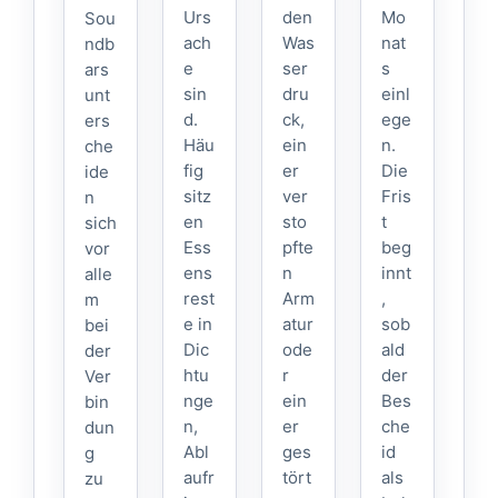
Urs
den
Mo
Sou
ach
Was
nat
ndb
e
ser
s
ars
sin
dru
einl
unt
d.
ck,
ege
ers
Häu
ein
n.
che
fig
er
Die
ide
sitz
ver
Fris
n
en
sto
t
sich
Ess
pfte
beg
vor
ens
n
innt
alle
rest
Arm
,
m
e in
atur
sob
bei
Dic
ode
ald
der
htu
r
der
Ver
nge
ein
Bes
bin
n,
er
che
dun
Abl
ges
id
g
aufr
tört
als
zu