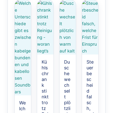
Kü
Du
Ste
hls
sc
uer
chr
he
be
an
we
sc
k
ch
hei
sti
sel
d
nkt
t
fal
tro
plö
sc
We
tz
tzli
h,
lch