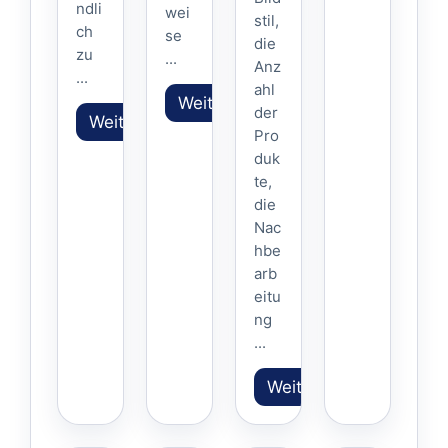
ndli
wei
stil,
ch
se
die
zu
...
Anz
...
ahl
Weiterlesen
der
Weiterlesen
Pro
duk
te,
die
Nac
hbe
arb
eitu
ng
...
Weiterlesen