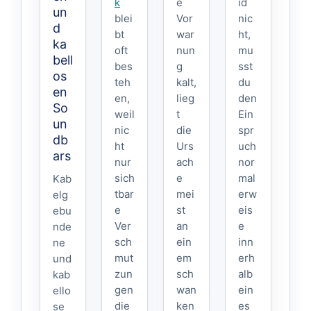
k
e
id
un
blei
Vor
nic
d
bt
war
ht,
ka
oft
nun
mu
bell
bes
g
sst
os
teh
kalt,
du
en
en,
lieg
den
So
weil
t
Ein
un
nic
die
spr
db
ht
Urs
uch
ars
nur
ach
nor
sich
e
mal
Kab
tbar
mei
erw
elg
e
st
eis
ebu
Ver
an
e
nde
sch
ein
inn
ne
mut
em
erh
und
zun
sch
alb
kab
gen
wan
ein
ello
die
ken
es
se