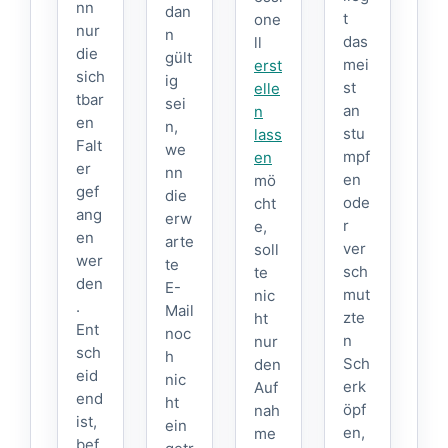
nn
dan
t
one
nur
n
das
ll
die
gült
mei
erst
sich
ig
st
elle
tbar
sei
an
n
en
n,
stu
lass
Falt
we
mpf
en
er
nn
en
mö
gef
die
ode
cht
ang
erw
r
e,
en
arte
ver
soll
wer
te
sch
te
den
E-
mut
nic
.
Mail
zte
ht
Ent
noc
n
nur
sch
h
Sch
den
eid
nic
erk
Auf
end
ht
öpf
nah
ist,
ein
en,
me
bef