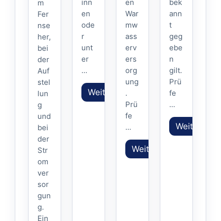
inn
en
bek
m
en
War
ann
Fer
ode
mw
t
nse
r
ass
geg
her,
unt
erv
ebe
bei
er
ers
n
der
...
org
gilt.
Auf
ung
Prü
stel
Weiterlesen
.
fe
lun
Prü
...
g
fe
und
Weiterlese
...
bei
der
Weiterlesen
Str
om
ver
sor
gun
g.
Ein