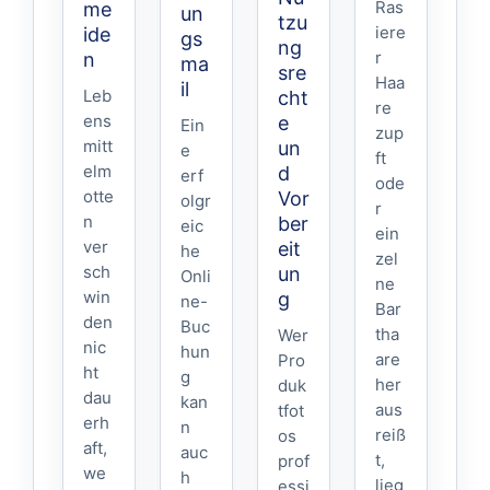
Ras
me
un
tzu
iere
ide
gs
ng
r
n
ma
sre
Haa
il
Leb
cht
re
ens
e
Ein
zup
mitt
un
e
ft
elm
d
erf
ode
otte
Vor
olgr
r
n
ber
eic
ein
ver
eit
he
zel
sch
un
Onli
ne
win
g
ne-
Bar
den
Buc
tha
Wer
nic
hun
are
Pro
ht
g
her
duk
dau
kan
aus
tfot
erh
n
reiß
os
aft,
auc
t,
prof
we
h
lieg
essi