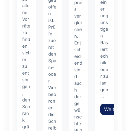
getr
ein
prei
alle
offe
er
s
ne
n
ung
ver
Vor
ist.
üns
glei
räte
Prü
tige
che
zu
fe
n
n.
find
zue
Ras
Ent
en,
rst
iert
sch
sich
den
ech
eid
er
Spa
nik
end
zu
m-
ode
sin
ent
ode
r zu
d
sor
r
lan
auc
gen
Wer
gen
h
,
beo
...
der
den
rdn
ge
Sch
er,
Weiterlese
wü
ran
die
nsc
k
Sch
hte
grü
reib
Bild