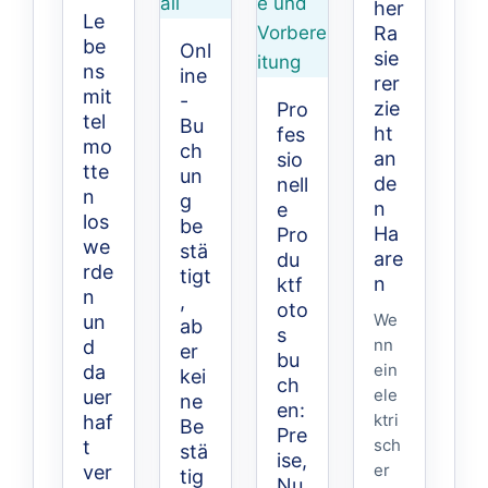
her
Le
Ra
be
Onl
sie
ns
ine
rer
mit
-
zie
Pro
tel
Bu
ht
fes
mo
ch
an
sio
tte
un
de
nell
n
g
n
e
los
be
Ha
Pro
we
stä
are
du
rde
tigt
n
ktf
n
,
oto
We
un
ab
s
nn
d
er
bu
ein
da
kei
ch
ele
uer
ne
en:
ktri
haf
Be
Pre
sch
t
stä
ise,
er
ver
tig
Nu