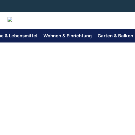
Zum
Inhalt
springen
e & Lebensmittel
Wohnen & Einrichtung
Garten & Balkon