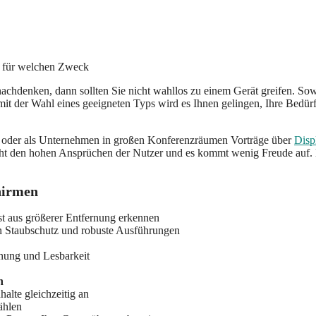
nachdenken, dann sollten Sie nicht wahllos zu einem Gerät greifen. Sowo
it der Wahl eines geeigneten Typs wird es Ihnen gelingen, Ihre Bedür
n oder als Unternehmen in großen Konferenzräumen Vorträge über
Disp
ht den hohen Ansprüchen der Nutzer und es kommt wenig Freude auf. Mi
chirmen
lbst aus größerer Entfernung erkennen
n Staubschutz und robuste Ausführungen
nung und Lesbarkeit
n
halte gleichzeitig an
hlen