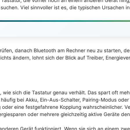
astatur, die vorher noch an einem anderen Gerät hing, 
u suchen. Viel sinnvoller ist es, die typischen Ursachen 
 prüfen, danach Bluetooth am Rechner neu zu starten, 
nichts ändern, lohnt sich der Blick auf Treiber, Energie
wie sich die Tastatur genau verhält. Das spart oft mehr
he häufig bei Akku, Ein-Aus-Schalter, Pairing-Modus oder
ag oder eine festgefahrene Kopplung wahrscheinlicher. Ver
ergiesparen oder mehrere gleichzeitig aktive Geräte de
m anderen Gerät funktioniert. Wenn sie sich an einem z