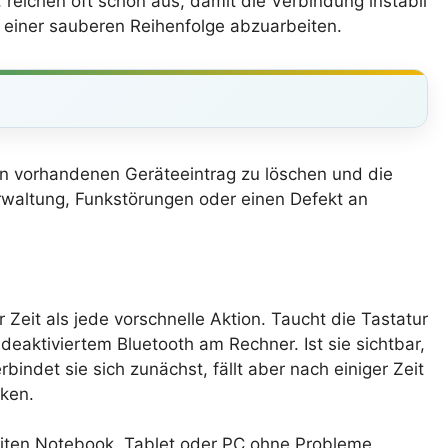
reichen oft schon aus, damit die Verbindung instabil
in einer sauberen Reihenfolge abzuarbeiten.
den vorhandenen Geräteeintrag zu löschen und die
verwaltung, Funkstörungen oder einen Defekt an
 Zeit als jede vorschnelle Aktion. Taucht die Tastatur
 deaktiviertem Bluetooth am Rechner. Ist sie sichtbar,
bindet sie sich zunächst, fällt aber nach einiger Zeit
nken.
weiten Notebook, Tablet oder PC ohne Probleme