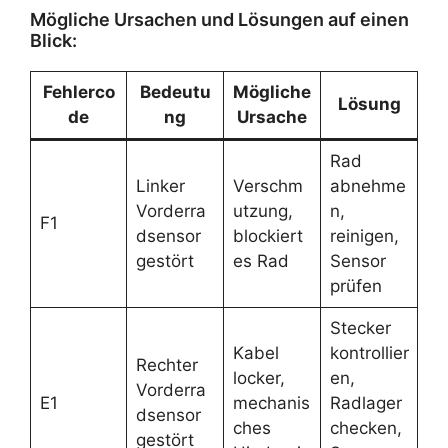
Mögliche Ursachen und Lösungen auf einen
Blick:
Fehlerco
Bedeutu
Mögliche
Lösung
de
ng
Ursache
Rad
Linker
Verschm
abnehme
Vorderra
utzung,
n,
F1
dsensor
blockiert
reinigen,
gestört
es Rad
Sensor
prüfen
Stecker
Kabel
kontrollier
Rechter
locker,
en,
Vorderra
E1
mechanis
Radlager
dsensor
ches
checken,
gestört