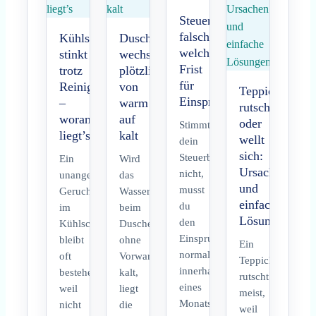
Steuerbescheid
falsch,
Kühlschrank
Dusche
welche
stinkt
wechselt
Frist
trotz
plötzlich
für
Reinigung
von
Teppich
Einspruch
–
warm
rutscht
woran
auf
oder
Stimmt
liegt’s
kalt
wellt
dein
sich:
Steuerbescheid
Ein
Wird
Ursachen
nicht,
unangenehmer
das
und
musst
Geruch
Wasser
einfache
du
im
beim
Lösungen
den
Kühlschrank
Duschen
Einspruch
bleibt
ohne
Ein
normalerweise
oft
Vorwarnung
Teppich
innerhalb
bestehen,
kalt,
rutscht
eines
weil
liegt
meist,
Monats
nicht
die
weil