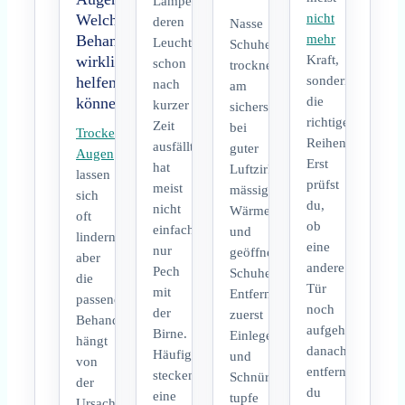
Lampe,
Welche
nicht
deren
Nasse
Behandlungen
mehr
Leuchtmittel
Schuhe
wirklich
Kraft,
schon
trocknen
helfen
sondern
nach
am
können
die
kurzer
sichersten
richtige
Zeit
bei
Trockene
Reihenfolge:
ausfällt,
guter
Augen
Erst
hat
Luftzirkulation,
lassen
prüfst
meist
mässiger
sich
du,
nicht
Wärme
oft
ob
einfach
und
lindern,
eine
nur
geöffneten
aber
andere
Pech
Schuhen.
die
Tür
mit
Entferne
passende
noch
der
zuerst
Behandlung
aufgeht,
Birne.
Einlegesohlen
hängt
danach
Häufig
und
von
entfernst
stecken
Schnürsenkel,
der
du
eine
tupfe
Ursache