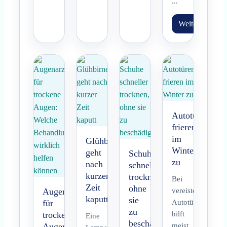
...
Weiterlesen
Autotüren
frieren
im
Glühbirne
Winter
geht
Schuhe
zu
nach
schneller
kurzer
trocknen,
Bei
Zeit
ohne
Augenarzt
vereisten
kaputt
sie
für
Autotüren
zu
trockene
hilft
Eine
beschädigen
Augen:
meist