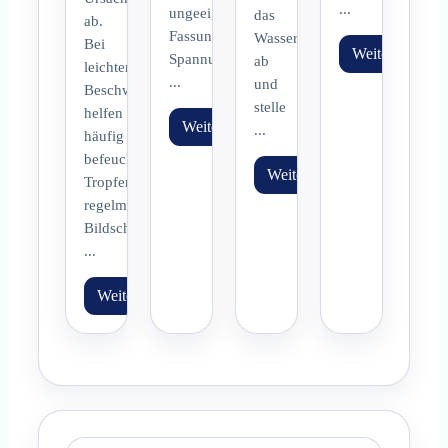
...
ungeeignete
das
ab.
Fassung,
Wasser
Bei
Weiterlesen
Spannungsschwankungen,
ab
leichten
...
und
Beschwerden
stelle
helfen
Weiterlesen
...
häufig
befeuchtende
Weiterlesen
Tropfen,
regelmässige
Bildschirmpausen
...
Weiterlesen