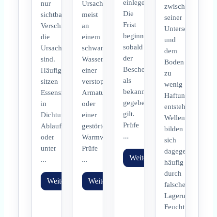
einlegen.
nur
Ursache
zwischen
Die
sichtbare
meist
seiner
Frist
Verschmutzungen
an
Unterseite
beginnt,
die
einem
und
sobald
Ursache
schwankenden
dem
der
sind.
Wasserdruck,
Boden
Bescheid
Häufig
einer
zu
als
sitzen
verstopften
wenig
bekannt
Essensreste
Armatur
Haftung
gegeben
in
oder
entsteht.
gilt.
Dichtungen,
einer
Wellen
Prüfe
Ablaufrinnen
gestörten
bilden
...
oder
Warmwasserversorgung.
sich
unter
Prüfe
dagegen
Weiterlesen
...
...
häufig
durch
Weiterlesen
Weiterlesen
falsche
Lagerung,
Feuchtigkeit,