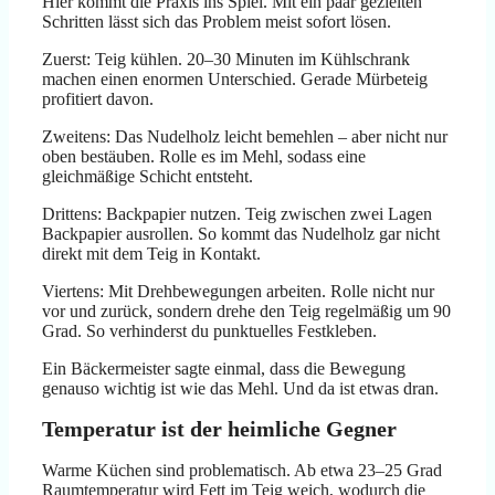
Hier kommt die Praxis ins Spiel. Mit ein paar gezielten
Schritten lässt sich das Problem meist sofort lösen.
Zuerst: Teig kühlen. 20–30 Minuten im Kühlschrank
machen einen enormen Unterschied. Gerade Mürbeteig
profitiert davon.
Zweitens: Das Nudelholz leicht bemehlen – aber nicht nur
oben bestäuben. Rolle es im Mehl, sodass eine
gleichmäßige Schicht entsteht.
Drittens: Backpapier nutzen. Teig zwischen zwei Lagen
Backpapier ausrollen. So kommt das Nudelholz gar nicht
direkt mit dem Teig in Kontakt.
Viertens: Mit Drehbewegungen arbeiten. Rolle nicht nur
vor und zurück, sondern drehe den Teig regelmäßig um 90
Grad. So verhinderst du punktuelles Festkleben.
Ein Bäckermeister sagte einmal, dass die Bewegung
genauso wichtig ist wie das Mehl. Und da ist etwas dran.
Temperatur ist der heimliche Gegner
Warme Küchen sind problematisch. Ab etwa 23–25 Grad
Raumtemperatur wird Fett im Teig weich, wodurch die