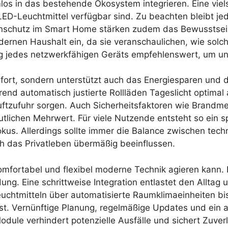
os in das bestehende Ökosystem integrieren. Eine viel
ED-Leuchtmittel verfügbar sind. Zu beachten bleibt jed
tenschutz im Smart Home stärken zudem das Bewusstse
en Haushalt ein, da sie veranschaulichen, wie solche
ng jedes netzwerkfähigen Geräts empfehlenswert, um une
omfort, sondern unterstützt auch das Energiesparen und
hrend automatisch justierte Rollläden Tageslicht optim
luftzufuhr sorgen. Auch Sicherheitsfaktoren wie Bran
lichen Mehrwert. Für viele Nutzende entsteht so ein sp
us. Allerdings sollte immer die Balance zwischen techn
h das Privatleben übermäßig beeinflussen.
fortabel und flexibel moderne Technik agieren kann. K
g. Eine schrittweise Integration entlastet den Alltag un
chtmitteln über automatisierte Raumklimaeinheiten bis
ei ist. Vernünftige Planung, regelmäßige Updates und e
dule verhindert potenzielle Ausfälle und sichert Zuverl