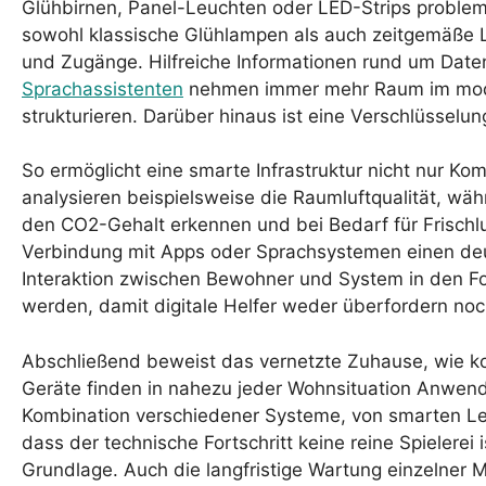
Glühbirnen, Panel-Leuchten oder LED-Strips probleml
sowohl klassische Glühlampen als auch zeitgemäße L
und Zugänge. Hilfreiche Informationen rund um Da
Sprachassistenten
nehmen immer mehr Raum im modern
strukturieren. Darüber hinaus ist eine Verschlüsselu
So ermöglicht eine smarte Infrastruktur nicht nur K
analysieren beispielsweise die Raumluftqualität, wä
den CO2-Gehalt erkennen und bei Bedarf für Frisch
Verbindung mit Apps oder Sprachsystemen einen deut
Interaktion zwischen Bewohner und System in den Fok
werden, damit digitale Helfer weder überfordern noc
Abschließend beweist das vernetzte Zuhause, wie kom
Geräte finden in nahezu jeder Wohnsituation Anwendun
Kombination verschiedener Systeme, von smarten Leu
dass der technische Fortschritt keine reine Spieler
Grundlage. Auch die langfristige Wartung einzelner Mo