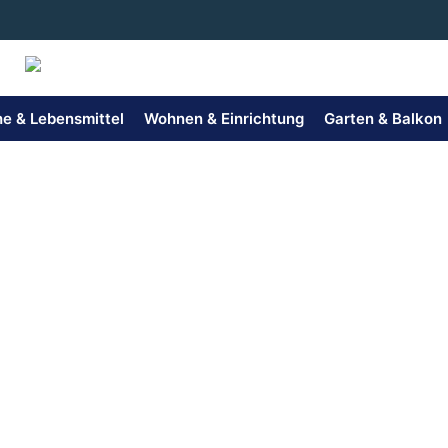
Zum
Inhalt
springen
e & Lebensmittel
Wohnen & Einrichtung
Garten & Balkon