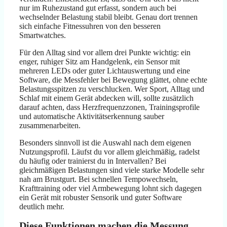
nur im Ruhezustand gut erfasst, sondern auch bei
wechselnder Belastung stabil bleibt. Genau dort trennen
sich einfache Fitnessuhren von den besseren
Smartwatches.
Für den Alltag sind vor allem drei Punkte wichtig: ein
enger, ruhiger Sitz am Handgelenk, ein Sensor mit
mehreren LEDs oder guter Lichtauswertung und eine
Software, die Messfehler bei Bewegung glättet, ohne echte
Belastungsspitzen zu verschlucken. Wer Sport, Alltag und
Schlaf mit einem Gerät abdecken will, sollte zusätzlich
darauf achten, dass Herzfrequenzzonen, Trainingsprofile
und automatische Aktivitätserkennung sauber
zusammenarbeiten.
Besonders sinnvoll ist die Auswahl nach dem eigenen
Nutzungsprofil. Läufst du vor allem gleichmäßig, radelst
du häufig oder trainierst du in Intervallen? Bei
gleichmäßigen Belastungen sind viele starke Modelle sehr
nah am Brustgurt. Bei schnellen Tempowechseln,
Krafttraining oder viel Armbewegung lohnt sich dagegen
ein Gerät mit robuster Sensorik und guter Software
deutlich mehr.
Diese Funktionen machen die Messung