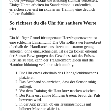
ob der jeweilige Modus die Messung sichtbar verbessert.
Einige Uhren arbeiten im Standardmodus ordentlich,
erreichen aber erst im aktivierten Training eine deutlich
höhere Stabilität.
So richtest du die Uhr für saubere Werte
ein
Ein häufiger Grund für ungenaue Herzfrequenzwerte ist
eine schlechte Einrichtung. Die Uhr sollte zwei Fingerbreit
oberhalb des Handknochens sitzen und stramm genug
anliegen, ohne einzuschneiden. Ist sie zu locker, erkennt
der Sensor Bewegungen des Gewebes statt des Pulses.
Sitzt sie zu fest, kann der Tragekomfort leiden und die
Hautdurchblutung verändert sich unnötig.
Die Uhr etwas oberhalb des Handgelenkknochens
platzieren.
Das Armband so anziehen, dass der Sensor ruhig
aufliegt.
Vor dem Training die Haut kurz trocken wischen.
Bei Kälte erst einige Minuten tragen, bevor der Puls
bewertet wird.
In der App prüfen, ob ein Trainingsmodus mit
höherer Messrate aktiv ist.