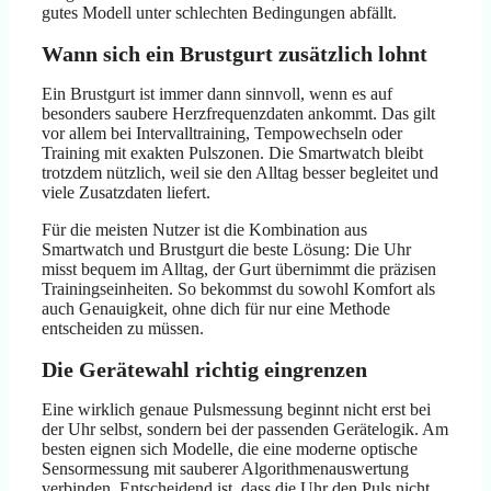
gutes Modell unter schlechten Bedingungen abfällt.
Wann sich ein Brustgurt zusätzlich lohnt
Ein Brustgurt ist immer dann sinnvoll, wenn es auf
besonders saubere Herzfrequenzdaten ankommt. Das gilt
vor allem bei Intervalltraining, Tempowechseln oder
Training mit exakten Pulszonen. Die Smartwatch bleibt
trotzdem nützlich, weil sie den Alltag besser begleitet und
viele Zusatzdaten liefert.
Für die meisten Nutzer ist die Kombination aus
Smartwatch und Brustgurt die beste Lösung: Die Uhr
misst bequem im Alltag, der Gurt übernimmt die präzisen
Trainingseinheiten. So bekommst du sowohl Komfort als
auch Genauigkeit, ohne dich für nur eine Methode
entscheiden zu müssen.
Die Gerätewahl richtig eingrenzen
Eine wirklich genaue Pulsmessung beginnt nicht erst bei
der Uhr selbst, sondern bei der passenden Gerätelogik. Am
besten eignen sich Modelle, die eine moderne optische
Sensormessung mit sauberer Algorithmenauswertung
verbinden. Entscheidend ist, dass die Uhr den Puls nicht