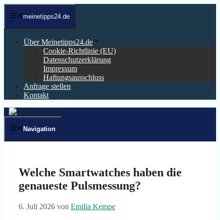
Zum
Inhalt
meinetipps24.de
springen
Über Meinetipps24.de
Cookie-Richtlinie (EU)
Datenschutzerklärung
Impressum
Haftungsausschluss
Anfrage stellen
Kontakt
Navigation
Welche Smartwatches haben die
genaueste Pulsmessung?
6. Juli 2026
von
Emilia Kempe