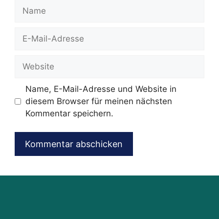
Name
E-
Mail-
Adresse
Website
Name, E-Mail-Adresse und Website in
diesem Browser für meinen nächsten
Kommentar speichern.