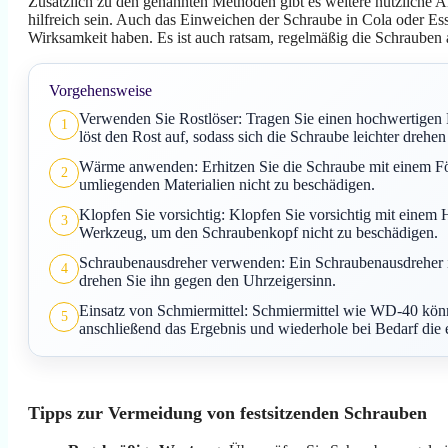
Zusätzlich zu den genannten Methoden gibt es weitere nützliche A
hilfreich sein. Auch das Einweichen der Schraube in Cola oder Es
Wirksamkeit haben. Es ist auch ratsam, regelmäßig die Schraube
Vorgehensweise
Verwenden Sie Rostlöser: Tragen Sie einen hochwertigen Ro
1
löst den Rost auf, sodass sich die Schraube leichter drehen 
Wärme anwenden: Erhitzen Sie die Schraube mit einem Fön
2
umliegenden Materialien nicht zu beschädigen.
Klopfen Sie vorsichtig: Klopfen Sie vorsichtig mit einem
3
Werkzeug, um den Schraubenkopf nicht zu beschädigen.
Schraubenausdreher verwenden: Ein Schraubenausdreher ist
4
drehen Sie ihn gegen den Uhrzeigersinn.
Einsatz von Schmiermittel: Schmiermittel wie WD-40 könne
5
anschließend das Ergebnis und wiederhole bei Bedarf die 
Tipps zur Vermeidung von festsitzenden Schrauben