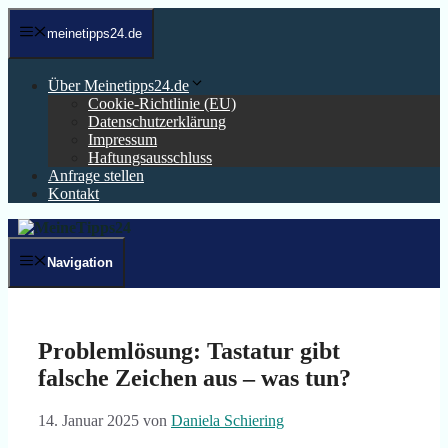
Zum
Inhalt
meinetipps24.de
springen
Über Meinetipps24.de
Cookie-Richtlinie (EU)
Datenschutzerklärung
Impressum
Haftungsausschluss
Anfrage stellen
Kontakt
Navigation
Problemlösung: Tastatur gibt
falsche Zeichen aus – was tun?
14. Januar 2025
von
Daniela Schiering