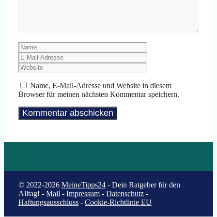
Name
E-
Mail-
Website
Adresse
Name, E-Mail-Adresse und Website in diesem
Browser für meinen nächsten Kommentar speichern.
© 2022-2026
MeineTipps24
- Dein Ratgeber für den
Alltag! -
Mail
-
Impressum
-
Datenschutz
-
Haftungsausschluss
-
Cookie-Richtlinie EU