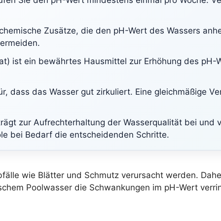
en Sie den pH-Wert mindestens einmal pro Woche. Verw
chemische Zusätze, die den pH-Wert des Wassers anhe
vermeiden.
at) ist ein bewährtes Hausmittel zur Erhöhung des pH-
r, dass das Wasser gut zirkuliert. Eine gleichmäßige Ver
er trägt zur Aufrechterhaltung der Wasserqualität bei un
e bei Bedarf die entscheidenden Schritte.
fälle wie Blätter und Schmutz verursacht werden. Daher
schem Poolwasser die Schwankungen im pH-Wert verringer