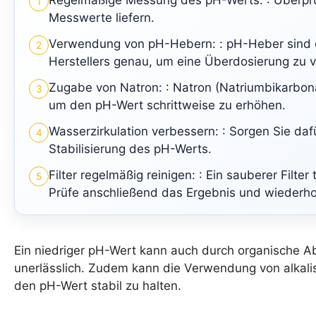
Regelmäßige Messung des pH-Werts: : Überprüf
1
Messwerte liefern.
Verwendung von pH-Hebern: : pH-Heber sind 
2
Herstellers genau, um eine Überdosierung zu 
Zugabe von Natron: : Natron (Natriumbikarbon
3
um den pH-Wert schrittweise zu erhöhen.
Wasserzirkulation verbessern: : Sorgen Sie dafü
4
Stabilisierung des pH-Werts.
Filter regelmäßig reinigen: : Ein sauberer Filt
5
Prüfe anschließend das Ergebnis und wiederhol
Ein niedriger pH-Wert kann auch durch organische Ab
unerlässlich. Zudem kann die Verwendung von alkali
den pH-Wert stabil zu halten.