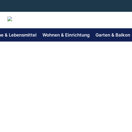
Zum
Inhalt
springen
e & Lebensmittel
Wohnen & Einrichtung
Garten & Balkon