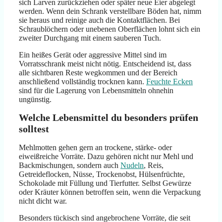
sich Larven zurückziehen oder später neue Eier abgelegt
werden. Wenn dein Schrank verstellbare Böden hat, nimm
sie heraus und reinige auch die Kontaktflächen. Bei
Schraublöchern oder unebenen Oberflächen lohnt sich ein
zweiter Durchgang mit einem sauberen Tuch.
Ein heißes Gerät oder aggressive Mittel sind im
Vorratsschrank meist nicht nötig. Entscheidend ist, dass
alle sichtbaren Reste wegkommen und der Bereich
anschließend vollständig trocknen kann.
Feuchte Ecken
sind für die Lagerung von Lebensmitteln ohnehin
ungünstig.
Welche Lebensmittel du besonders prüfen
solltest
Mehlmotten gehen gern an trockene, stärke- oder
eiweißreiche Vorräte. Dazu gehören nicht nur Mehl und
Backmischungen, sondern auch
Nudeln
, Reis,
Getreideflocken, Nüsse, Trockenobst, Hülsenfrüchte,
Schokolade mit Füllung und Tierfutter. Selbst Gewürze
oder Kräuter können betroffen sein, wenn die Verpackung
nicht dicht war.
Besonders tückisch sind angebrochene Vorräte, die seit