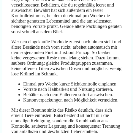
verschlossenen Behältern, die du regelmäßig leerst und
auswischst. Bewährt hat sich außerdem ein fester
Kontrollrhythmus, bei dem du einmal pro Woche die
sichtbar genutzten Lebensmittel und die am seltensten
benötigten Vorräte prüfst. Gerade ältere Packungen geraten
sonst schnell aus dem Blick.
Wer neu eingekaufte Produkte zuerst nach hinten stellt und
ältere Bestände nach vorn rückt, arbeitet automatisch mit
dem sogenannten First-in-first-out-Prinzip. So bleiben
keine vergessenen Reste monatelang stehen. Dazu kommt
saubere Ordnung: gleiche Produktgruppen zusammen,
keine offenen Tüten zwischen Dosen und möglichst wenig
lose Krümel im Schrank.
Einmal pro Woche kurze Sichtkontrolle einplanen.
Vorräte nach Haltbarkeit und Nutzung sortieren.
Behälter nach dem Entleeren sofort auswischen.
Kartonverpackungen nach Möglichkeit vermeiden.
Mit dieser Routine sinkt das Risiko deutlich, dass sich
erneut Tiere einnisten. Entscheidend ist nicht nur die
einmalige Reinigung, sondern die Kombination aus
Kontrolle, sauberer Lagerung und konsequenter Trennung
von anfälligen und geschützten Lebensmitteln.