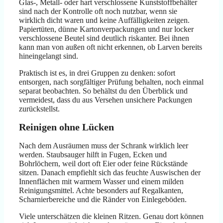
Glas-, Metall- oder hart verschlossene Kunststoffbehälter
sind nach der Kontrolle oft noch nutzbar, wenn sie
wirklich dicht waren und keine Auffälligkeiten zeigen.
Papiertüten, dünne Kartonverpackungen und nur locker
verschlossene Beutel sind deutlich riskanter. Bei ihnen
kann man von außen oft nicht erkennen, ob Larven bereits
hineingelangt sind.
Praktisch ist es, in drei Gruppen zu denken: sofort
entsorgen, nach sorgfältiger Prüfung behalten, noch einmal
separat beobachten. So behältst du den Überblick und
vermeidest, dass du aus Versehen unsichere Packungen
zurückstellst.
Reinigen ohne Lücken
Nach dem Ausräumen muss der Schrank wirklich leer
werden. Staubsauger hilft in Fugen, Ecken und
Bohrlöchern, weil dort oft Eier oder feine Rückstände
sitzen. Danach empfiehlt sich das feuchte Auswischen der
Innenflächen mit warmem Wasser und einem milden
Reinigungsmittel. Achte besonders auf Regalkanten,
Scharnierbereiche und die Ränder von Einlegeböden.
Viele unterschätzen die kleinen Ritzen. Genau dort können