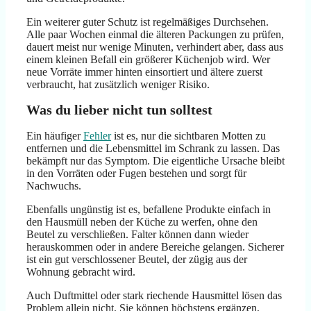
Ein weiterer guter Schutz ist regelmäßiges Durchsehen.
Alle paar Wochen einmal die älteren Packungen zu prüfen,
dauert meist nur wenige Minuten, verhindert aber, dass aus
einem kleinen Befall ein größerer Küchenjob wird. Wer
neue Vorräte immer hinten einsortiert und ältere zuerst
verbraucht, hat zusätzlich weniger Risiko.
Was du lieber nicht tun solltest
Ein häufiger
Fehler
ist es, nur die sichtbaren Motten zu
entfernen und die Lebensmittel im Schrank zu lassen. Das
bekämpft nur das Symptom. Die eigentliche Ursache bleibt
in den Vorräten oder Fugen bestehen und sorgt für
Nachwuchs.
Ebenfalls ungünstig ist es, befallene Produkte einfach in
den Hausmüll neben der Küche zu werfen, ohne den
Beutel zu verschließen. Falter können dann wieder
herauskommen oder in andere Bereiche gelangen. Sicherer
ist ein gut verschlossener Beutel, der zügig aus der
Wohnung gebracht wird.
Auch Duftmittel oder stark riechende Hausmittel lösen das
Problem allein nicht. Sie können höchstens ergänzen,