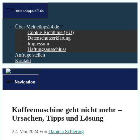
Zum
Inhalt
meinetipps24.de
springen
Über Meinetipps24.de
Cookie-Richtlinie (EU)
Datenschutzerklärung
Impressum
Haftungsausschluss
Anfrage stellen
Kontakt
Navigation
Kaffeemaschine geht nicht mehr –
Ursachen, Tipps und Lösung
22. Mai 2024
von
Daniela Schiering