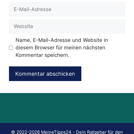
E-
Mail-
Adresse
Website
Name, E-Mail-Adresse und Website in
diesem Browser für meinen nächsten
Kommentar speichern.
© 2022-2026
MeineTipps24
- Dein Ratgeber für den