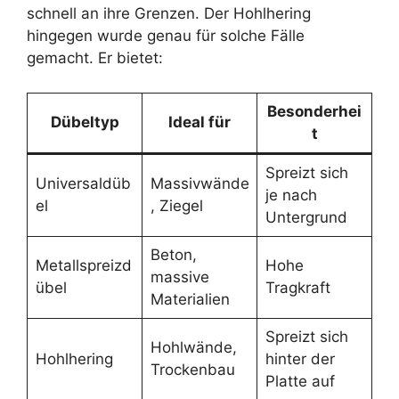
schnell an ihre Grenzen. Der Hohlhering
hingegen wurde genau für solche Fälle
gemacht. Er bietet:
Besonderhei
Dübeltyp
Ideal für
t
Spreizt sich
Universaldüb
Massivwände
je nach
el
, Ziegel
Untergrund
Beton,
Metallspreizd
Hohe
massive
übel
Tragkraft
Materialien
Spreizt sich
Hohlwände,
Hohlhering
hinter der
Trockenbau
Platte auf