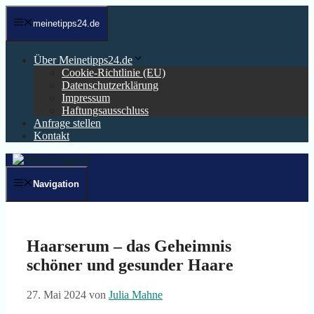
Zum
Inhalt
meinetipps24.de
springen
Über Meinetipps24.de
Cookie-Richtlinie (EU)
Datenschutzerklärung
Impressum
Haftungsausschluss
Anfrage stellen
Kontakt
Navigation
Haarserum – das Geheimnis
schöner und gesunder Haare
27. Mai 2024
von
Julia Mahne