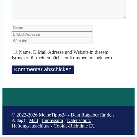
Name
E-
Mail-
Website
Adresse
Name, E-Mail-Adresse und Website in diesem
Browser für meinen nächsten Kommentar speichern.
© 2022-2026
MeineTipps24
- Dein Ratgeber für den
Alltag! -
Mail
-
Impressum
-
Datenschutz
-
Haftungsausschluss
-
Cookie-Richtlinie EU