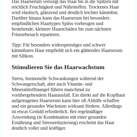
Das Haarserum versorgt das Haar bis in die Spitzen mit
reichlich Feuchtigkeit und Nährstoffen. Trockenes Haar
wird elastisch, glänzend und deutlich leichter kämmbar.
Darüber hinaus kann das Haarserum bei besonders
empfindlichen Haartypen Spliss vorbeugen und
bestehende, kleinere Haarschäden bis zum nächsten
Friseurbesuch reparieren.
Tipp: Für besonders widerspenstiges und schwer
kämmbares Haar empfiehlt sich ein glättendes Haarserum
mit Silikon.
Stimulieren Sie das Haarwachstum
Stress, hormonelle Schwankungen während der
Schwangerschaft, aber auch Vitamin- und
Mineralstoffmangel führen manchmal zu
vorübergehendem Haarausfall. Ein direkt auf die Kopfhaut
aufgetragenes Haarserum kann hier oft Abhilfe schaffen
und ein gesundes Wachstum wirksam fördern. Allerdings
ist etwas Geduld erforderlich. Bei regelmäßiger
Anwendung (in Kombination mit einer gesunden
Ernährung und Stressreduzierung) erscheint das Haar
deutlich voller und kräftiger.