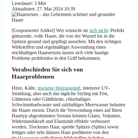
Lesedauer: 3 Min
Aktualisiert: 27. Mai 2024 10:39
[Gesponserter Artikel] Wer wünscht sie
sich nicht
: Perfekt
glänzende, volle Haare, die von der Wurzel bis in die
Spitzen gesund und gepflegt aussehen. Mit den richtigen
Wirkstoffen und regelmäßiger Anwendung eines
reichhaltigen Haarserums lassen sich viele haarige
Probleme problemlos in den Griff bekommen.
Verabschieden Sie sich von
Haarproblemen
Hitze, Kälte,
trockene Heizungsluft
, intensive UV-
Strahlung, aber auch das tägliche Styling mit Fön,
Glätteisen oder Glättbürste, chlorhaltiges
Schwimmbadwasser und salzhaltiges Meerwasser belasten
die Haare enorm. Durch die Verwendung eines auf Ihren
Haartyp abgestimmten Serums können Glanz, Volumen,
Widerstandskraft und Elastizität effektiv verbessert
werden. Trockenes Haar, spröde Spitzen (Spliss) sowie
fettiges oder sehr dünnes Haar profitieren von den
im
Haarserum
enthaltenen Wirkstoffen in hoher