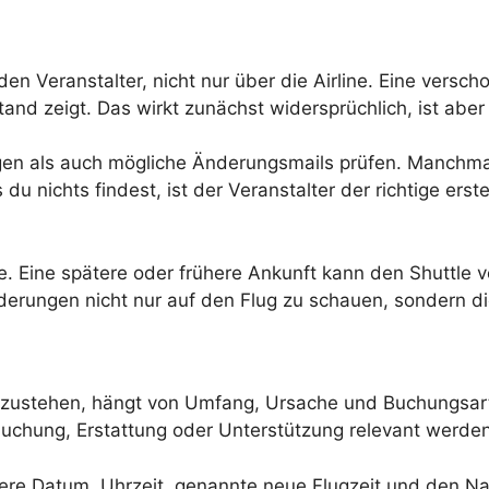
den Veranstalter, nicht nur über die Airline. Eine vers
and zeigt. Das wirkt zunächst widersprüchlich, ist abe
agen als auch mögliche Änderungsmails prüfen. Manchmal
s du nichts findest, ist der Veranstalter der richtige er
le. Eine spätere oder frühere Ankunft kann den Shuttle
nderungen nicht nur auf den Flug zu schauen, sondern 
zustehen, hängt von Umfang, Ursache und Buchungsart 
hung, Erstattung oder Unterstützung relevant werden, 
ere Datum, Uhrzeit, genannte neue Flugzeit und den Nam