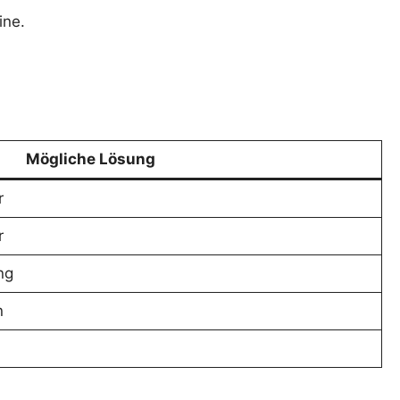
ine.
Mögliche Lösung
r
r
ng
n