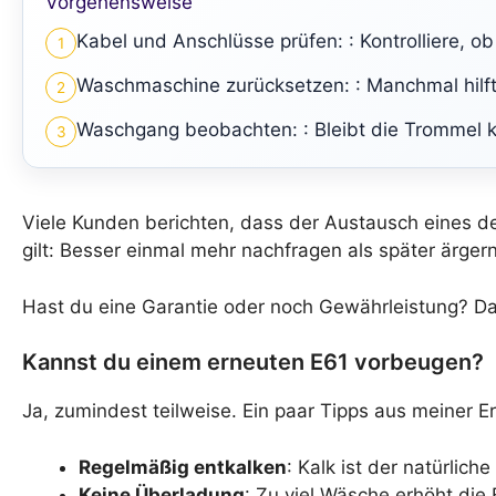
Vorgehensweise
Kabel und Anschlüsse prüfen: : Kontrolliere, 
1
Waschmaschine zurücksetzen: : Manchmal hilft 
2
Waschgang beobachten: : Bleibt die Trommel kal
3
Viele Kunden berichten, dass der Austausch eines de
gilt: Besser einmal mehr nachfragen als später ärgern
Hast du eine Garantie oder noch Gewährleistung? Da
Kannst du einem erneuten E61 vorbeugen?
Ja, zumindest teilweise. Ein paar Tipps aus meiner E
Regelmäßig entkalken
: Kalk ist der natürlich
Keine Überladung
: Zu viel Wäsche erhöht die 