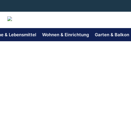
Zum
Inhalt
springen
e & Lebensmittel
Wohnen & Einrichtung
Garten & Balkon