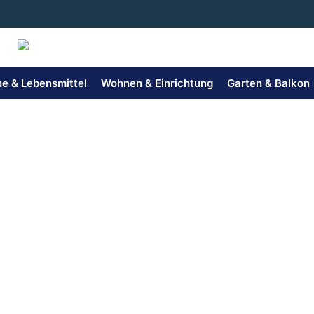
Zum
Inhalt
springen
e & Lebensmittel
Wohnen & Einrichtung
Garten & Balkon