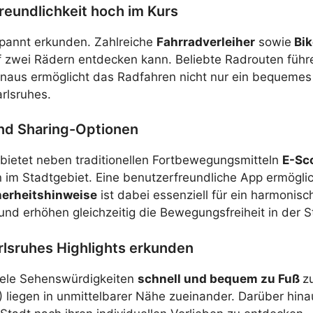
reundlichkeit hoch im Kurs
pannt erkunden. Zahlreiche
Fahrradverleiher
sowie
Bik
f zwei Rädern entdecken kann. Beliebte Radrouten führ
 hinaus ermöglicht das Radfahren nicht nur ein bequeme
rlsruhes.
und Sharing-Optionen
 bietet neben traditionellen Fortbewegungsmitteln
E-Sc
im Stadtgebiet. Eine benutzerfreundliche App ermöglich
herheitshinweise
ist dabei essenziell für ein harmonis
nd erhöhen gleichzeitig die Bewegungsfreiheit in der S
lsruhes Highlights erkunden
viele Sehenswürdigkeiten
schnell und bequem zu Fuß
z
liegen in unmittelbarer Nähe zueinander. Darüber hin