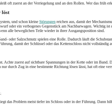
leiß oft zuerst an der Verriegelung und an den Rollen. Wer das früh e
 löst
system, und schon kleine
Störungen
reichen aus, damit der Mechanismus
inwurf oder ein verbogenes Gegenstück am Nachbarwagen. Wichtig ist de
wenn alle beweglichen Teile wieder in ihrer Ausgangsposition sind.
and- oder Salzschmutz spielen eine Rolle. Dadurch läuft die Schubst
ührung, damit der Schlüssel oder das Kettenschloss nicht vollständig a
. Achte zuerst auf sichtbare Spannungen in der Kette oder im Band. Dan
 nur durch Zug in eine bestimmte Richtung lösen lässt, hat oft eine ve
.
egt das Problem meist tiefer im Schloss oder in der Führung. Dann hil