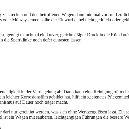
ndig zu strecken und den betroffenen Wagen dann minimal vor- und zu
s oder Münzsystemen sollte der Einwurf dabei nicht gedrückt oder geki
ist, genügt manchmal ein kurzer, gleichmäßiger Druck in die Rücklauf
n die Sperrklinke noch tiefer einrasten lassen.
Feuchtigkeit in der Verriegelung ab. Dann kann eine Reinigung oft mehr
eichter Korrosionsfilm gebildet hat, hilft ein geeignetes Pflegemittel 
anismus auf Dauer noch träger macht.
r darf nur gereinigt werden, was sich ohne Werkzeug lösen lässt. Ein s
el ist ein Wagen mit sauberen, leichtgängigen Führungen die bessere Wa
n