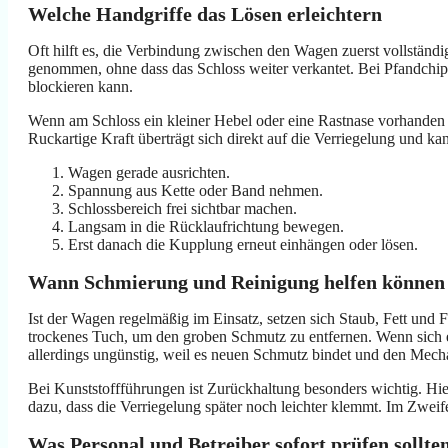
Welche Handgriffe das Lösen erleichtern
Oft hilft es, die Verbindung zwischen den Wagen zuerst vollstä
genommen, ohne dass das Schloss weiter verkantet. Bei Pfandchip
blockieren kann.
Wenn am Schloss ein kleiner Hebel oder eine Rastnase vorhanden 
Ruckartige Kraft überträgt sich direkt auf die Verriegelung und kan
Wagen gerade ausrichten.
Spannung aus Kette oder Band nehmen.
Schlossbereich frei sichtbar machen.
Langsam in die Rücklaufrichtung bewegen.
Erst danach die Kupplung erneut einhängen oder lösen.
Wann Schmierung und Reinigung helfen können
Ist der Wagen regelmäßig im Einsatz, setzen sich Staub, Fett und 
trockenes Tuch, um den groben Schmutz zu entfernen. Wenn sich ein l
allerdings ungünstig, weil es neuen Schmutz bindet und den Mech
Bei Kunststoffführungen ist Zurückhaltung besonders wichtig. Hie
dazu, dass die Verriegelung später noch leichter klemmt. Im Zweif
Was Personal und Betreiber sofort prüfen sollte