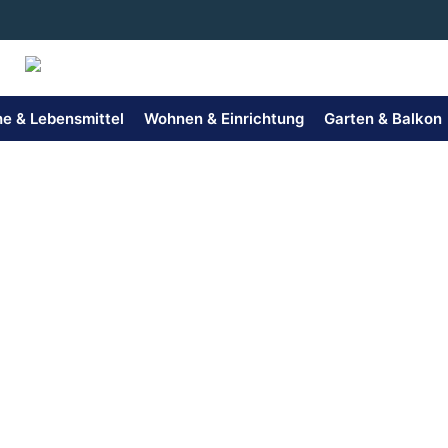
Zum
Inhalt
springen
e & Lebensmittel
Wohnen & Einrichtung
Garten & Balkon