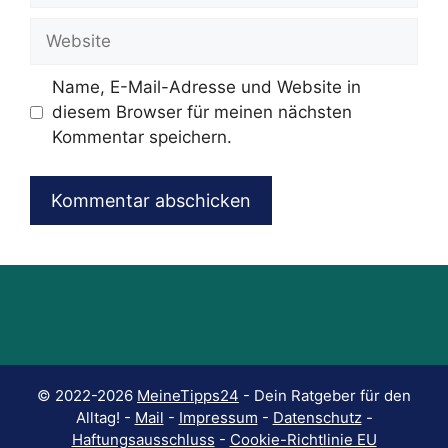
Adresse
Website
Name, E-Mail-Adresse und Website in
diesem Browser für meinen nächsten
Kommentar speichern.
© 2022-2026
MeineTipps24
- Dein Ratgeber für den
Alltag! -
Mail
-
Impressum
-
Datenschutz
-
Haftungsausschluss
-
Cookie-Richtlinie EU